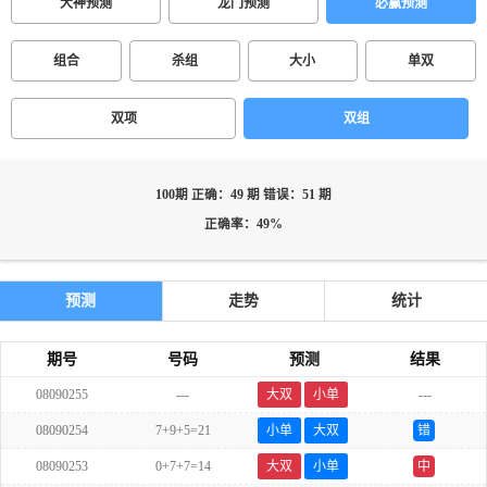
大神预测
龙门预测
必赢预测
组合
杀组
大小
单双
双项
双组
100期 正确：49 期 错误：51 期
正确率：49%
预测
走势
统计
期号
号码
预测
结果
08090255
---
大双
小单
---
08090254
7+9+5=21
小单
大双
错
08090253
0+7+7=14
大双
小单
中