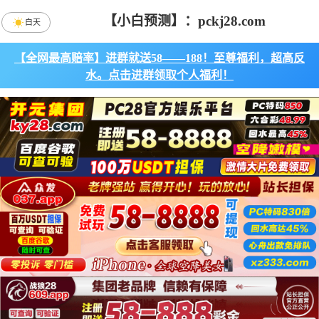
【小白预测】：pckj28.com
白天