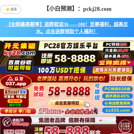
【小白预测】：pckj28.com
白天