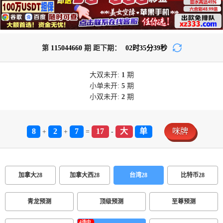
第
115044660
期 距下期：
02
时
35
分
37
秒
大双
未开:
1
期
小单
未开:
5
期
小双
未开:
2
期
8
2
7
17
大
单
咪牌
+
+
=
-
加拿大28
加拿大西28
台湾28
比特币28
青龙预测
顶级预测
至尊预测