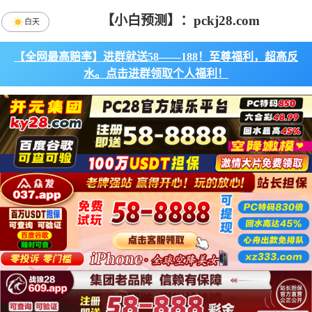
【小白预测】：pckj28.com
白天